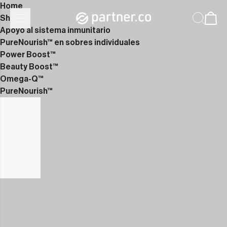
Home
Shop
Apoyo al sistema inmunitario
PureNourish™ en sobres individuales
Power Boost™
Beauty Boost™
Omega-Q™
PureNourish™