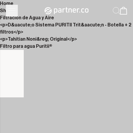
Home
Shop
Filtración de Agua y Aire
<p>D&uacute;o Sistema PURITII Trit&aacute;n - Botella + 2
filtros</p>
<p>Tahitian Noni&reg; Original</p>
Filtro para agua Puritii®