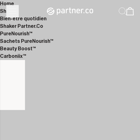
Home
Shop
Bien-être quotidien
Shaker Partner.Co
PureNourish™
Sachets PureNourish™
Beauty Boost™
Carboniix™