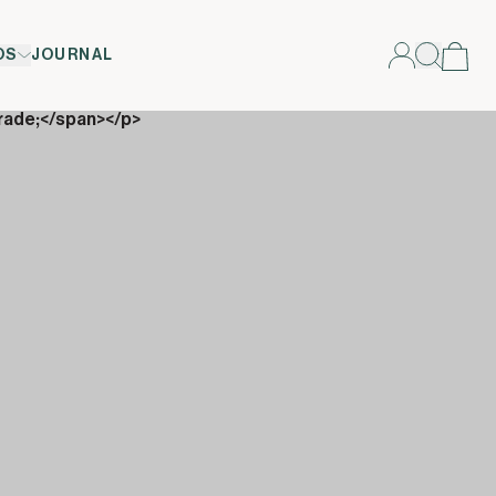
OS
JOURNAL
rade;</span></p>