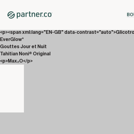
Home
Shop
BO
Coffrets
<p>Gouttes, Vin&aacute;li &amp; Culturiix</p>
<p><span xml:lang="EN-GB" data-contrast="auto">Glicotr
EverGlow*
Gouttes Jour et Nuit
Tahitian Noni® Original
<p>Max₂O</p>