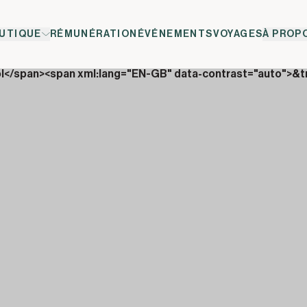
UTIQUE
RÉMUNÉRATION
ÉVÉNEMENTS
VOYAGES
À PROP
ol</span><span xml:lang="EN-GB" data-contrast="auto">&t