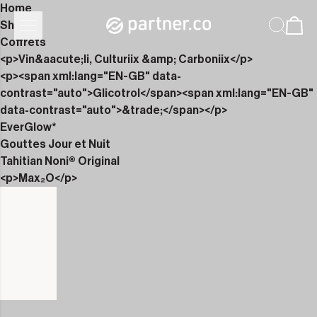
Home
Shop
Coffrets
<p>Vin&aacute;li, Culturiix &amp; Carboniix</p>
<p><span xml:lang="EN-GB" data-
contrast="auto">Glicotrol</span><span xml:lang="EN-GB"
data-contrast="auto">&trade;</span></p>
EverGlow*
Gouttes Jour et Nuit
Tahitian Noni® Original
<p>Max₂O</p>