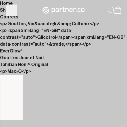
Home
Shop
Coffrets
<p>Gouttes, Vin&aacute;li &amp; Culturiix</p>
<p><span xml:lang="EN-GB" data-
contrast="auto">Glicotrol</span><span xml:lang="EN-GB"
data-contrast="auto">&trade;</span></p>
EverGlow*
Gouttes Jour et Nuit
Tahitian Noni® Original
<p>Max₂O</p>