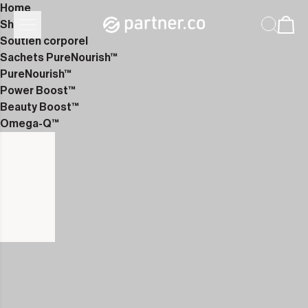
Home
Shop
Soutien corporel
Sachets PureNourish™
PureNourish™
Power Boost™
Beauty Boost™
Omega-Q™