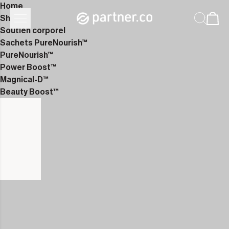
Home
Shop
Soutien corporel
Sachets PureNourish™
PureNourish™
Power Boost™
Magnical-D™
Beauty Boost™