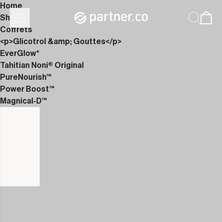
Home
Shop
Coffrets
<p>Glicotrol &amp; Gouttes</p>
EverGlow*
Tahitian Noni® Original
PureNourish™
Power Boost™
Magnical-D™