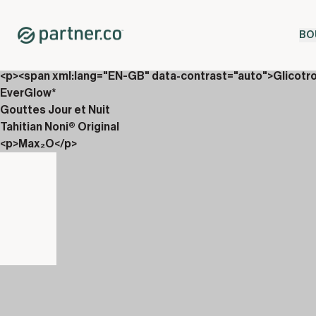
Home
Shop
BO
Coffrets
<p>Gouttes, Vin&aacute;li &amp; Carboniix</p>
<p><span xml:lang="EN-GB" data-contrast="auto">Glicotr
EverGlow*
Gouttes Jour et Nuit
Tahitian Noni® Original
<p>Max₂O</p>