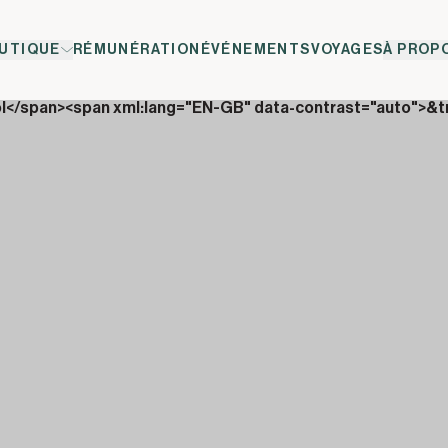
UTIQUE
RÉMUNÉRATION
ÉVÉNEMENTS
VOYAGES
À PROP
ol</span><span xml:lang="EN-GB" data-contrast="auto">&t