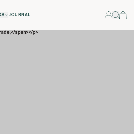
OS
JOURNAL
rade;</span></p>