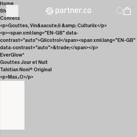
Home
Shop
Coffrets
<p>Gouttes, Vin&aacute;li &amp; Culturiix</p>
<p><span xml:lang="EN-GB" data-
contrast="auto">Glicotrol</span><span xml:lang="EN-GB"
data-contrast="auto">&trade;</span></p>
EverGlow*
Gouttes Jour et Nuit
Tahitian Noni® Original
<p>Max₂O</p>