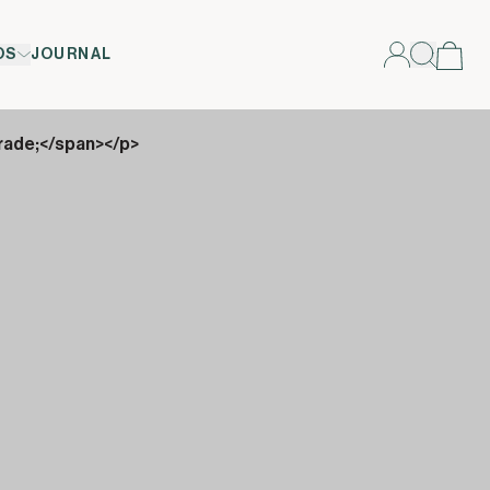
OS
JOURNAL
rade;</span></p>