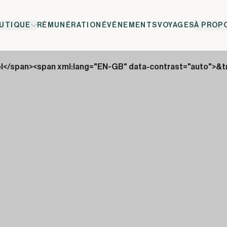
UTIQUE
RÉMUNÉRATION
ÉVÉNEMENTS
VOYAGES
À PROP
ol</span><span xml:lang="EN-GB" data-contrast="auto">&t