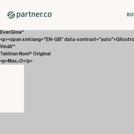
Home
Shop
BO
Coffrets
<p>Gouttes &amp; Vin&aacute;li</p>
EverGlow*
<p><span xml:lang="EN-GB" data-contrast="auto">Glicotr
Vináli™
Tahitian Noni® Original
<p>Max₂O</p>