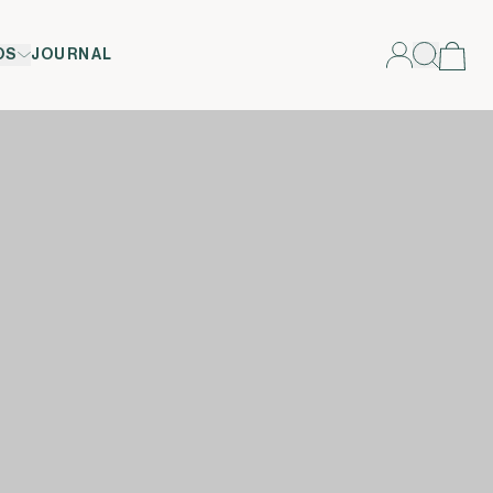
OS
JOURNAL