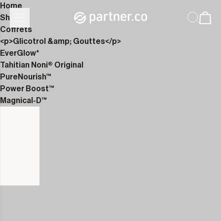
Home
Shop
Coffrets
<p>Glicotrol &amp; Gouttes</p>
EverGlow*
Tahitian Noni® Original
PureNourish™
Power Boost™
Magnical-D™