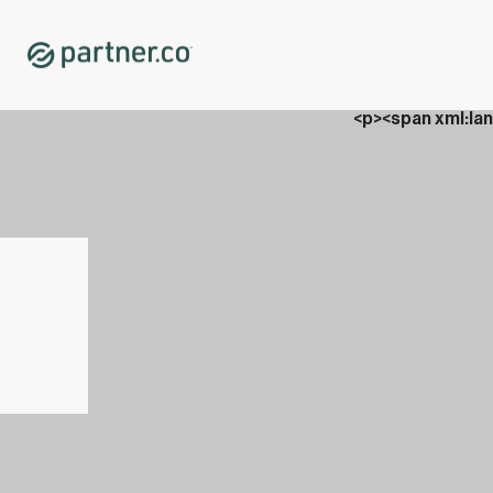
Home
Shop
ערכות
<p>Drops, Vin&aacute;li &amp; Carboniix</p>