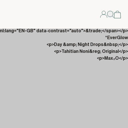
<p><span xml:lang="EN-GB" data-contrast="auto">Glicotrol</span><span xml:lang="EN-GB" data-contrast="auto">&trade;</span></p>
EverGlow*
<p>Day &amp; Night Drops&nbsp;</p>
<p>Tahitian Noni&reg; Original</p>
<p>Max₂O</p>