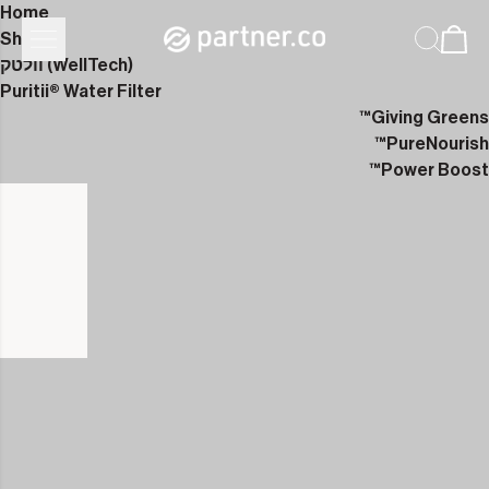
Home
Shop
וולטק (WellTech)
Puritii® Water Filter
Giving Greens™
PureNourish™
Power Boost™