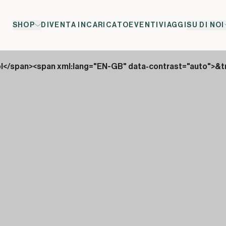
SHOP
DIVENTA INCARICATO
EVENTI
VIAGGI
SU DI NOI
ol</span><span xml:lang="EN-GB" data-contrast="auto">&t