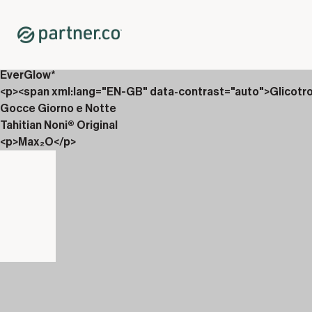
Home
Shop
Pacchi
<p>Gocce e Carboniix</p>
EverGlow*
<p><span xml:lang="EN-GB" data-contrast="auto">Glicotr
Gocce Giorno e Notte
Tahitian Noni® Original
<p>Max₂O</p>