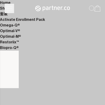
Home
Shop
套装
Activate Enrollment Pack
Omega-Q®
Optimal-V®
Optimal-M®
Restoriix™
Biopro-Q®