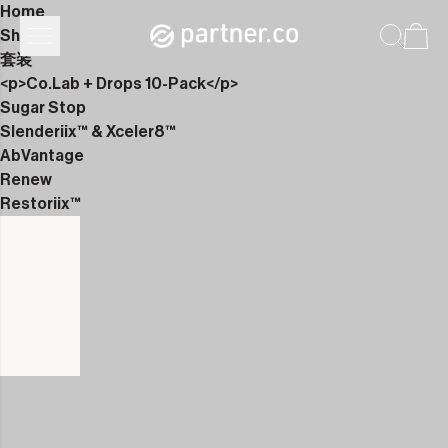
Home
Shop
套装
<p>Co.Lab + Drops 10-Pack</p>
Sugar Stop
Slenderiix™ & Xceler8™
AbVantage
Renew
Restoriix™