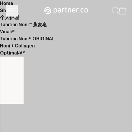
Home
Shop
个人护理
Tahitian Noni™ 燕麦皂
Vináli®
Tahitian Noni® ORIGINAL
Noni + Collagen
Optimal-V®