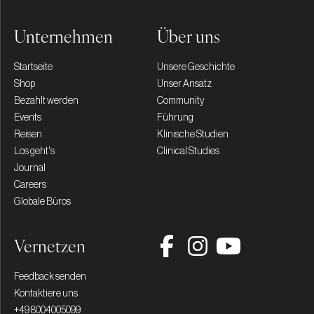
Unternehmen
Über uns
Startseite
Unsere Geschichte
Shop
Unser Ansatz
Bezahlt werden
Community
Events
Führung
Reisen
Klinische Studien
Los geht's
Clinical Studies
Journal
Careers
Globale Büros
Vernetzen
Feedback senden
Kontaktiere uns
+49 8004005099