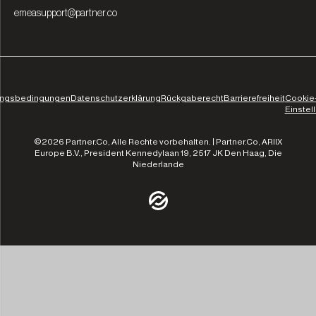
emeasupport@partner.co
ungsbedingungen
Datenschutzerklärung
Rückgaberecht
Barrierefreiheit
Cookie
Einstel
©2026 Partner.Co, Alle Rechte vorbehalten. | Partner.Co, ARIIX
Europe B.V., President Kennedylaan 19, 2517 JK Den Haag, Die
Niederlande
/community
/the-experts
/leadership
/our-approach
/contact-us
/