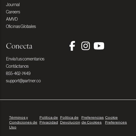
Journal
Careers
AMVD
Oficinas Globales
Conecta
Envía tus comentarios
Contáctanos
855-462-7449
support@partner.co
Términos y
Política de
Política de
Preferencias
Cookie
Condiciones de
Privacidad
Devolución
de Cookies
Preferences
Uso