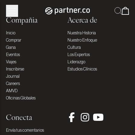
Compañia
Acerca de
Inicio
Nuestra Historia
Comprar
Nuestro Enfoque
Gana
Cultura
Eventos
Los Expertos
Viajes
Liderazgo
Inscribirse
Estudios Clínicos
Journal
Careers
AMVD
Oficinas Globales
Conecta
Envía tus comentarios