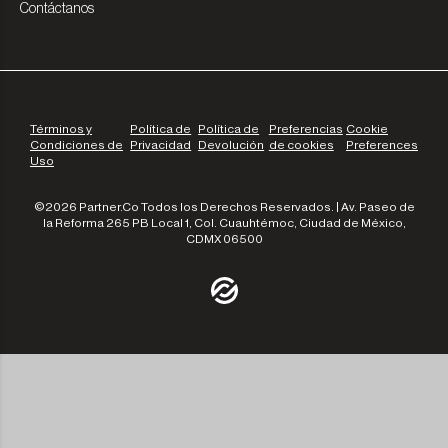
Contáctanos
Términos y
Política de
Política de
Preferencias
Cookie
Condiciones de
Privacidad
Devolución
de cookies
Preferences
Uso
©2026 Partner.Co Todos los Derechos Reservados. | Av. Paseo de
la Reforma 265 PB Local 1, Col. Cuauhtémoc, Ciudad de México,
CDMX 06500
/community
/the-experts
/leadership
/our-approach
/contact-us
/