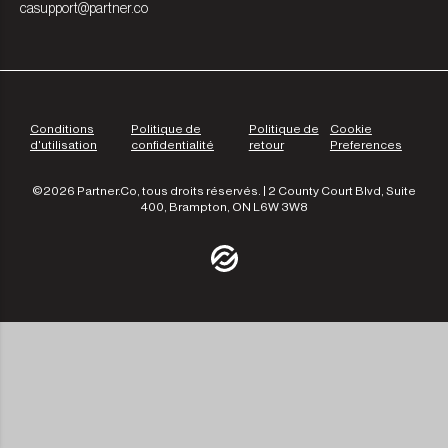
casupport@partner.co
Conditions
Politique de
Politique de
Cookie
d'utilisation
confidentialité
retour
Preferences
©2026 Partner.Co, tous droits réservés. | 2 County Court Blvd, Suite
400, Brampton, ON L6W 3W8
/community
/the-experts
/leadership
/our-approach
/contact-us
/