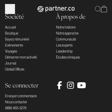
Société
À propos de
Accueil
Notre histoire
Boutique
Notre approche
Soyez rémunéré
Communauté
Evénements
Les experts
Voyages
Leadership
Démarrer mon activité
Études cliniques
Journal
Global Offices
Se connecter
Envoyer commentaire
Nous contacter
(888) 463-5279