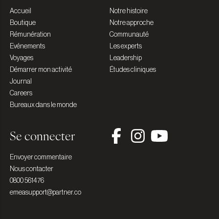
Accueil
Notre histoire
Boutique
Notre approche
Rémunération
Communauté
Evénements
Les experts
Voyages
Leadership
Démarrer mon activité
Études cliniques
Journal
Careers
Bureaux dans le monde
Se connecter
Envoyer commentaire
Nous contacter
0800 561476
emeasupport@partner.co