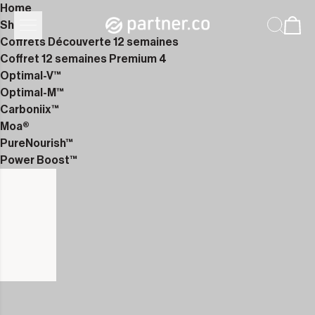
Home
Shop
Coffrets Découverte 12 semaines
Coffret 12 semaines Premium 4
Optimal-V™
Optimal-M™
Carboniix™
Moa®
PureNourish™
Power Boost™