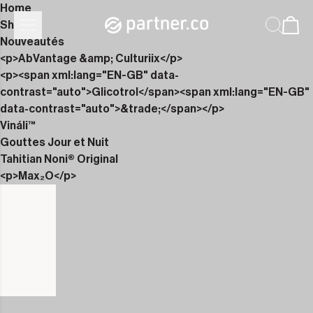
Home
Shop
Nouveautés
<p>AbVantage &amp; Culturiix</p>
<p><span xml:lang="EN-GB" data-
contrast="auto">Glicotrol</span><span xml:lang="EN-GB"
data-contrast="auto">&trade;</span></p>
Vináli™
Gouttes Jour et Nuit
Tahitian Noni® Original
<p>Max₂O</p>