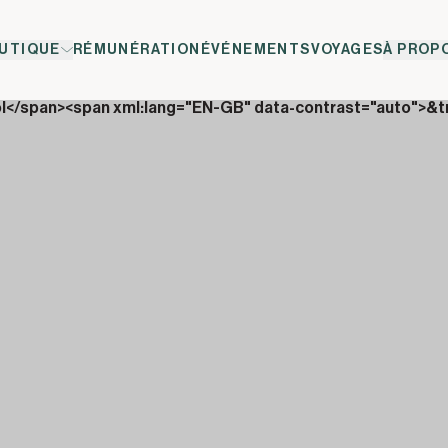
UTIQUE
RÉMUNÉRATION
ÉVÉNEMENTS
VOYAGES
À PROP
ol</span><span xml:lang="EN-GB" data-contrast="auto">&t