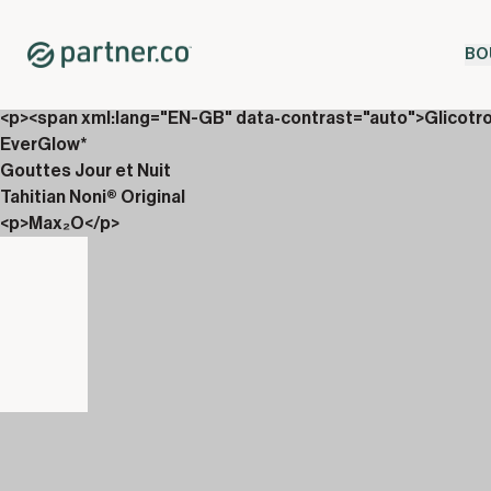
Home
Shop
BO
Nouveautés
<p>AbVantage &amp; Rejuveniix</p>
<p><span xml:lang="EN-GB" data-contrast="auto">Glicotr
EverGlow*
Gouttes Jour et Nuit
Tahitian Noni® Original
<p>Max₂O</p>