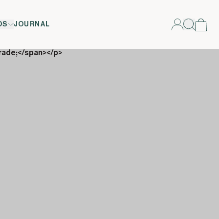
OS
JOURNAL
rade;</span></p>