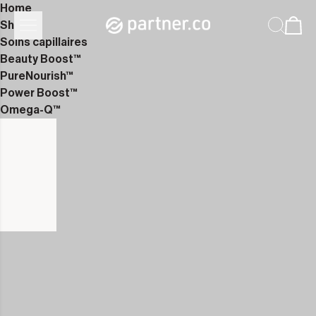
Home
Shop
Soins capillaires
Beauty Boost™
PureNourish™
Power Boost™
Omega-Q™