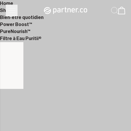
Home
Shop
Bien-être quotidien
Power Boost™
PureNourish™
Filtre à Eau Puritii®