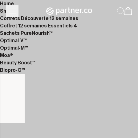
Home
Shop
Coffrets Découverte 12 semaines
Coffret 12 semaines Essentiels 4
Sachets PureNourish™
Optimal-V™
Optimal-M™
Moa®
Beauty Boost™
Biopro-Q™