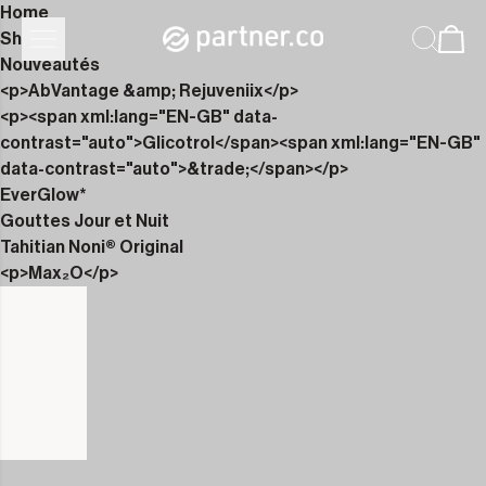
Home
Shop
Nouveautés
<p>AbVantage &amp; Rejuveniix</p>
<p><span xml:lang="EN-GB" data-
contrast="auto">Glicotrol</span><span xml:lang="EN-GB"
data-contrast="auto">&trade;</span></p>
EverGlow*
Gouttes Jour et Nuit
Tahitian Noni® Original
<p>Max₂O</p>