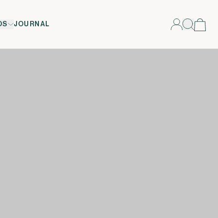
OS
JOURNAL