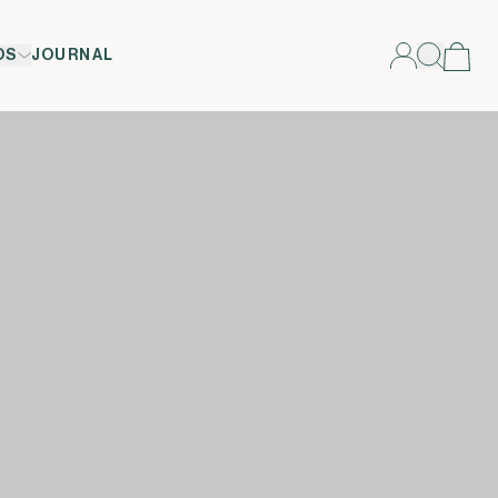
OS
JOURNAL