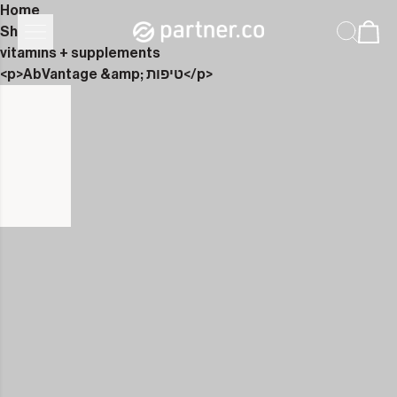
Home
Shop
vitamins + supplements
<p>AbVantage &amp; טיפות</p>