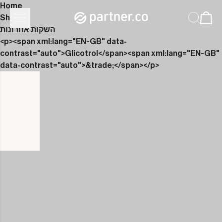
Home
Shop
השקות אחרונות
<p><span xml:lang="EN-GB" data-
contrast="auto">Glicotrol</span><span xml:lang="EN-GB"
data-contrast="auto">&trade;</span></p>