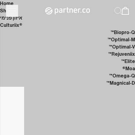
Home
Shop
איזון פנימי
Culturiix®
Biopro-Q™
Optimal-M™
Optimal-V™
Rejuveniix™
Elite™
Moa®
Omega-Q™
Magnical-D™