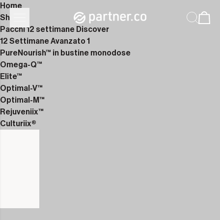
Home
Shop
Pacchi 12 settimane Discover
12 Settimane Avanzato 1
PureNourish™ in bustine monodose
Omega-Q™
Elite™
Optimal-V™
Optimal-M™
Rejuveniix™
Culturiix®