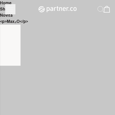
Home
Shop
Novità
<p>Max₂O</p>