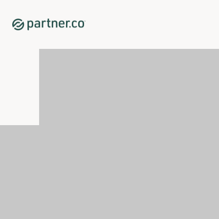
Home
Shop
Supporto immunitario
Tahitian Noni® Original