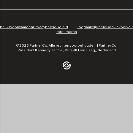
bruiksvoorwaarden
Privacybeleid
Beleid
Toegankelijkheid
Cookievoorkeu
retourneren
©2026 Partner.Co. Alle rechten voorbehouden. | Partner.Co,
President Kennedylaan 19, , 2517 JK Den Haag,, Nederland
/community
/the-experts
/leadership
/our-approach
/contact-us
/