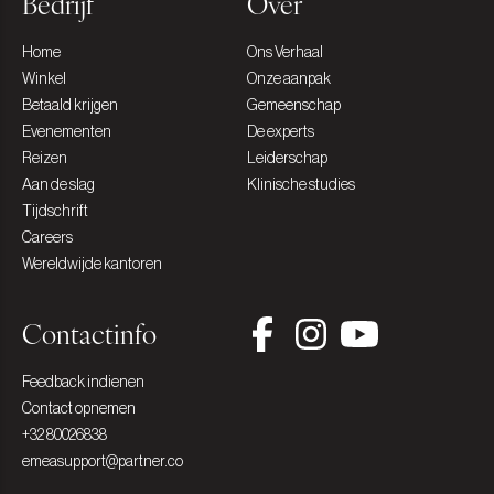
Bedrijf
Over
Home
Ons Verhaal
Winkel
Onze aanpak
Betaald krijgen
Gemeenschap
Evenementen
De experts
Reizen
Leiderschap
Aan de slag
Klinische studies
Tijdschrift
Careers
Wereldwijde kantoren
Contactinfo
Feedback indienen
Contact opnemen
+32 80026838
emeasupport@partner.co