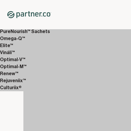
Home
Shop
12 weken Discover Packs
12-Weken Uitgebreid 1
PureNourish™ Sachets
Omega-Q™
Elite™
Vináli™
Optimal-V™
Optimal-M™
Renew™
Rejuveniix™
Culturiix®