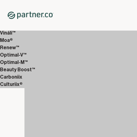
Home
Shop
12 weken Discover Packs
12-Weken Uitgebreid 3
Vináli™
Moa®
Renew™
Optimal-V™
Optimal-M™
Beauty Boost™
Carboniix
Culturiix®