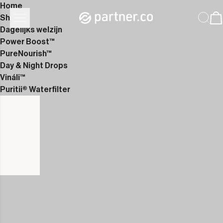
Home
Shop
Dagelijks welzijn
Power Boost™
PureNourish™
Day & Night Drops
Vináli™
Puritii® Waterfilter