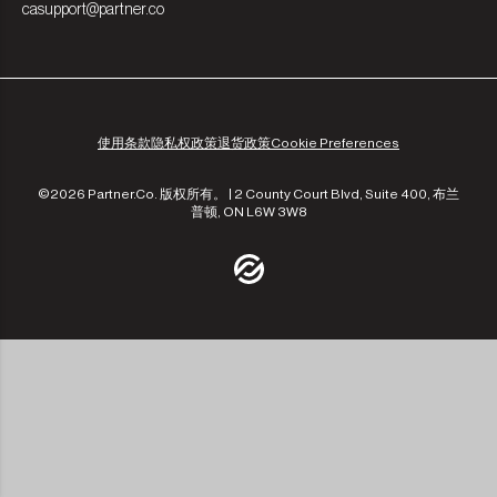
casupport@partner.co
使用条款
隐私权政策
退货政策
Cookie Preferences
©2026 Partner.Co. 版权所有。 | 2 County Court Blvd, Suite 400, 布兰
普顿, ON L6W 3W8
/community
/the-experts
/leadership
/our-approach
/contact-us
/