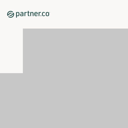
Home
Shop
每日基礎營養
睿康營養液12盒超值組