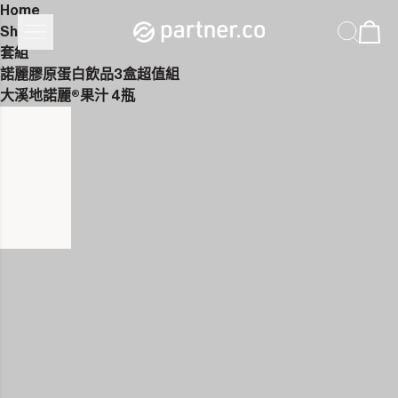
Home
Shop
套組
諾麗膠原蛋白飲品3盒超值組
大溪地諾麗®果汁 4瓶