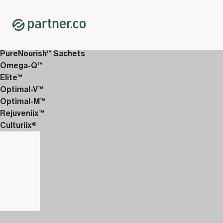
Home
Shop
12-Wochen-Entdeckungspakete
12-Wochen Erweitert 1
PureNourish™ Sachets
Omega-Q™
Elite™
Optimal-V™
Optimal-M™
Rejuveniix™
Culturiix®