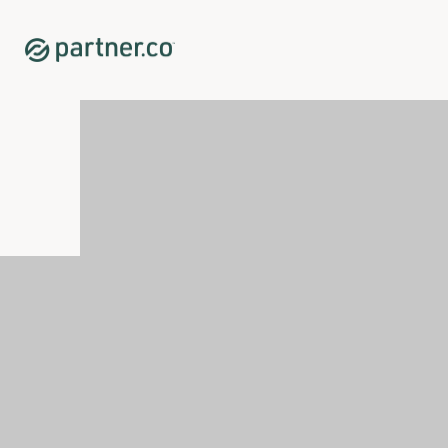
Home
Shop
Vitamins + Supplements
<p>AbVantage</p>