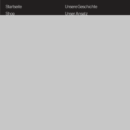
Startseite
Unsere Geschichte
Shop
Unser Ansatz
Bezahlt werden
Die Experten
Events
Community
Reisen
Führung
Los geht's
Klinische Studien
Journal
Careers
Globale Büros
Vernetzen
Feedback senden
Kontaktiere uns
+49 8004005099
emeasupport@partner.co