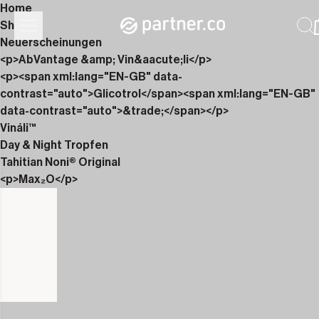
Home
Shop
Neuerscheinungen
<p>AbVantage &amp; Vin&aacute;li</p>
<p><span xml:lang="EN-GB" data-
contrast="auto">Glicotrol</span><span xml:lang="EN-GB"
data-contrast="auto">&trade;</span></p>
Vináli™
Day & Night Tropfen
Tahitian Noni® Original
<p>Max₂O</p>